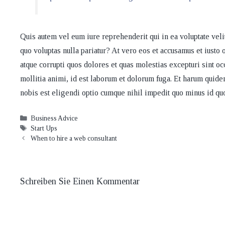
Quis autem vel eum iure reprehenderit qui in ea voluptate veli
quo voluptas nulla pariatur? At vero eos et accusamus et iusto
atque corrupti quos dolores et quas molestias excepturi sint occ
mollitia animi, id est laborum et dolorum fuga. Et harum quide
nobis est eligendi optio cumque nihil impedit quo minus id qu
Kategorien
Business Advice
Schlagwörter
Start Ups
When to hire a web consultant
Schreiben Sie Einen Kommentar
Kommentar