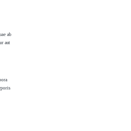
uae ab
ur aut
pora
rporis