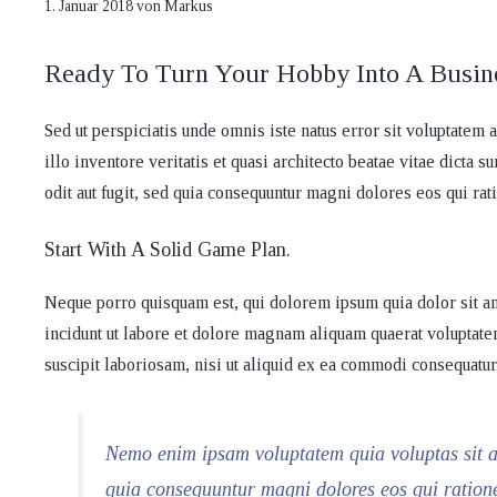
1. Januar 2018
von
Markus
Ready To Turn Your Hobby Into A Busin
Sed ut perspiciatis unde omnis iste natus error sit voluptate
illo inventore veritatis et quasi architecto beatae vitae dicta
odit aut fugit, sed quia consequuntur magni dolores eos qui rat
Start With A Solid Game Plan.
Neque porro quisquam est, qui dolorem ipsum quia dolor sit am
incidunt ut labore et dolore magnam aliquam quaerat voluptat
suscipit laboriosam, nisi ut aliquid ex ea commodi consequatu
Nemo enim ipsam voluptatem quia voluptas sit as
quia consequuntur magni dolores eos qui ration