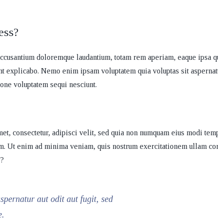
ess?
m accusantium doloremque laudantium, totam rem aperiam, eaque ipsa q
 sunt explicabo. Nemo enim ipsam voluptatem quia voluptas sit aspernat
ione voluptatem sequi nesciunt.
et, consectetur, adipisci velit, sed quia non numquam eius modi tem
em. Ut enim ad minima veniam, quis nostrum exercitationem ullam co
r?
pernatur aut odit aut fugit, sed
e.