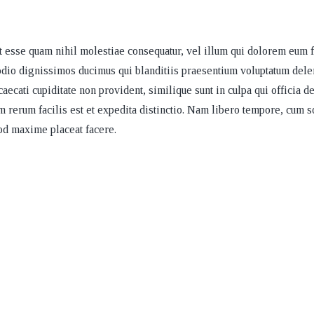
t esse quam nihil molestiae consequatur, vel illum qui dolorem eum f
 odio dignissimos ducimus qui blanditiis praesentium voluptatum dele
aecati cupiditate non provident, similique sunt in culpa qui officia d
m rerum facilis est et expedita distinctio. Nam libero tempore, cum s
od maxime placeat facere.